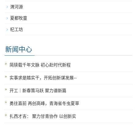
渭河源
夏都牧童
杞工坊
新闻中心
简牍载千年文脉 初心赴时代新程
实事求是踏实干，开拓创新谋发展--
开工｜新春策马跃 聚力谱新篇
勇往直前 再创高峰，青海省冬虫夏草
扎西才吉： 聚力甘青协作 以创新实