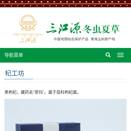
导航菜单
导
航
菜
杞工坊
单
黑枸杞，藏药名“旁玛”。属于茄科枸杞属。